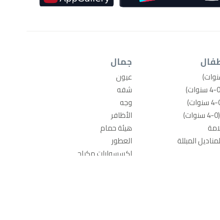
طفال
جمال
عيون
شفه
وجه
)
الأظافر
امة
هيئة حمام
ناديل المبللة
العطور
اكسسوارات مكياج
ية
العناية بالشعر
أدوات الشعر
شات
عاب