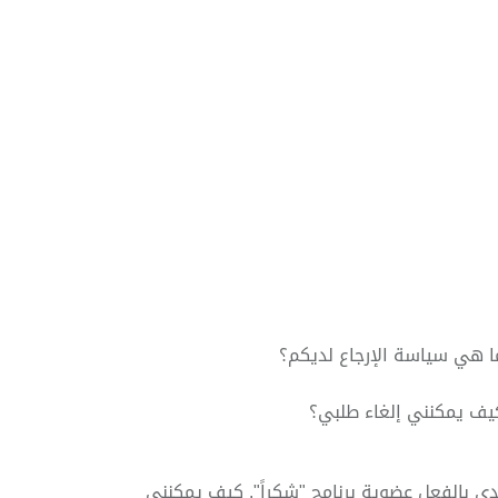
ا هي سياسة الإرجاع لديكم؟
يف يمكنني إلغاء طلبي؟
دي بالفعل عضوية برنامج "شكراً". كيف يمكنني