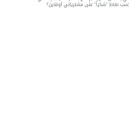
سب نقاط "شكراً" على مشترياتي أونلاين؟