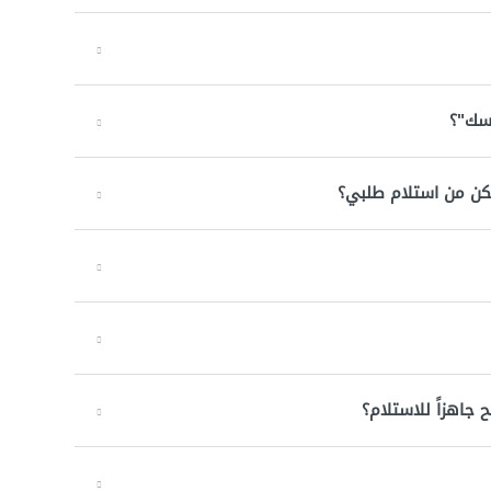
فسك"؟
ن من استلام طلبي؟
جاهزاً للاستلام؟